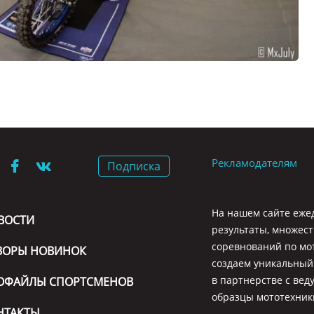
Рекламодателям
Подписка
На нашем сайте ежед
ВОСТИ
результаты, множес
соревнований по мот
ЗОРЫ НОВИНОК
создаем уникальный 
в партнерстве с ве
ОФАЙЛЫ СПОРТСМЕНОВ
образцы мототехник
НТАКТЫ