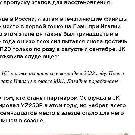
к пропуску этапов для восстановления.
унде в России, а затем впечатляющие финишы
место в первой гонке на Гран-при Италии
а этом этапе он также был тринадцатым в
 года он изо всех сил пытался снова достичь
20 только по разу в августе и сентябре. JK
объявила слудеющее:
 161 также останется в команде в 2022 году. Новые
онате Италии в классе MX1. Давайте поработаем."
том, кто станет партнером Остлунда в JK
ровал YZ250F в этом году, но набрал всего
семнадцатое место в заезде стало для него
ишем в сезоне.