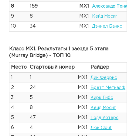
8
159
MX1
Александр Тонков
9
8
MX1
Кейд Мосиг
10
34
MX1
Дэниел Банкс
Класс MX1. Результаты 1 заезда 5 этапа
(Murray Bridge) - ТОП 10.
Место
Стартовый номер
Райдер
1
1
MX1
Дин Феррис
2
24
MX1
Бретт Меткалф
3
5
MX1
Кирк Гибс
4
8
MX1
Кейд Мосиг
5
47
MX1
Тодд Уотерс
6
4
MX1
Люк Clout