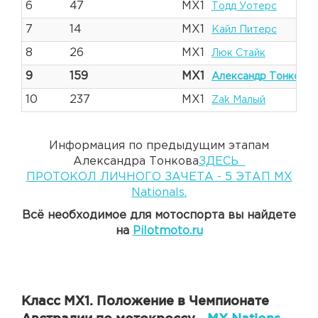
6
47
MX1
Тодд Уотерс
7
14
MX1
Кайл Питерс
8
26
MX1
Люк Стайк
9
159
MX1
Александр Тонков
10
237
MX1
Zak Малый
Информация по предыдущим этапам
Александра Тонкова
ЗДЕСЬ
ПРОТОКОЛ ЛИЧНОГО ЗАЧЕТА - 5 ЭТАП MX
Nationals.
Всё необходимое для мотоспорта вы найдете
на
Pilotmoto.ru
Класс MX1. Положение в Чемпионате