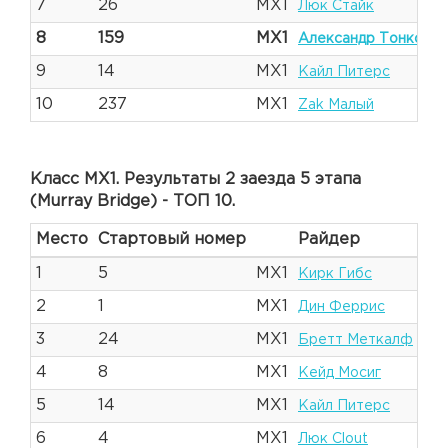
7
26
MX1
Люк Стайк
8
159
MX1
Александр Тонков
9
14
MX1
Кайл Питерс
10
237
MX1
Zak Малый
Класс MX1. Результаты 2 заезда 5 этапа
(Murray Bridge) - ТОП 10.
Место
Стартовый номер
Райдер
1
5
MX1
Кирк Гибс
2
1
MX1
Дин Феррис
3
24
MX1
Бретт Меткалф
4
8
MX1
Кейд Мосиг
5
14
MX1
Кайл Питерс
6
4
MX1
Люк Clout