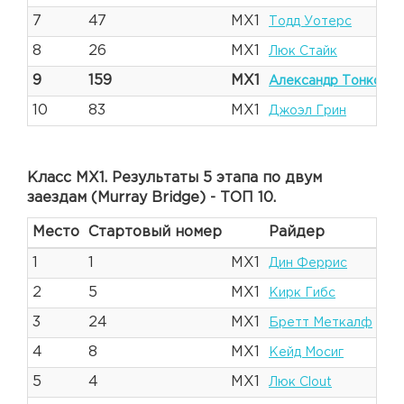
7
47
MX1
Тодд Уотерс
8
26
MX1
Люк Стайк
9
159
MX1
Александр Тонков
10
83
MX1
Джоэл Грин
Класс MX1. Результаты 5 этапа по двум
заездам (Murray Bridge) - ТОП 10.
Место
Стартовый номер
Райдер
1
1
MX1
Дин Феррис
2
5
MX1
Кирк Гибс
3
24
MX1
Бретт Меткалф
4
8
MX1
Кейд Мосиг
5
4
MX1
Люк Clout