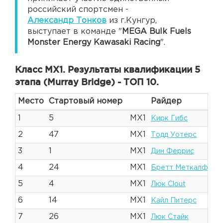
российский спортсмен -
Александр Тонков
из г.Кунгур,
выступает в команде "
MEGA Bulk Fuels
Monster Energy Kawasaki Racing
".
Класс MX1. Результаты квалификации 5
этапа (Murray Bridge) - ТОП 10.
Место
Стартовый номер
Райдер
1
5
MX1
Кирк Гибс
2
47
MX1
Тодд Уотерс
3
1
MX1
Дин Феррис
4
24
MX1
Бретт Меткалф
5
4
MX1
Люк Clout
6
14
MX1
Кайл Питерс
7
26
MX1
Люк Стайк